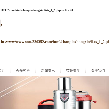
30352.com/html/chanpinzhongxin/lists_1_2.php
on line
24
e in
/www/wwwroot/330352.com/html/chanpinzhongxin/lists_1_2.p
实力
合作客户
新闻资讯
荣誉资质
关于我们