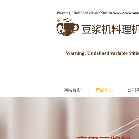
Warning
: Undefined variable $title in
/www/wwwroot/3
Warning
: Undefined variable $titl
网站首页
产品中心
公司