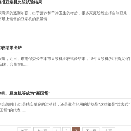
通报豆浆机比较试验结果
康意识的逐渐加强，出于营养和干净卫生的考虑，很多家庭纷纷选择自制豆浆，
上销售的豆浆机的质量情......
比较结果出炉
报道，近日，市消保委公布本市豆浆机比较试验结果，18件豆浆机(线下购买4件
，容量在0.......
机、豆浆机等成为“新国货”
你会想到什么?是结实耐穿的运动鞋，还是滋润好用的护肤品?这些都是“过去式”
”的代表......
首页
上一页
1
2
3
下一页
末页