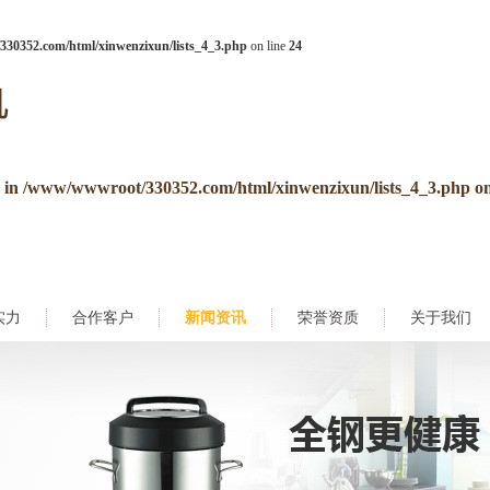
30352.com/html/xinwenzixun/lists_4_3.php
on line
24
e in
/www/wwwroot/330352.com/html/xinwenzixun/lists_4_3.php
on
实力
合作客户
新闻资讯
荣誉资质
关于我们