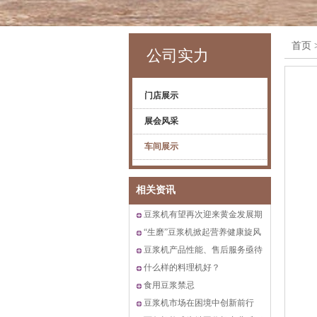
首页
公司实力
门店展示
展会风采
车间展示
相关资讯
豆浆机有望再次迎来黄金发展期
“生磨”豆浆机掀起营养健康旋风
豆浆机产品性能、售后服务亟待
完善
什么样的料理机好？
食用豆浆禁忌
豆浆机市场在困境中创新前行