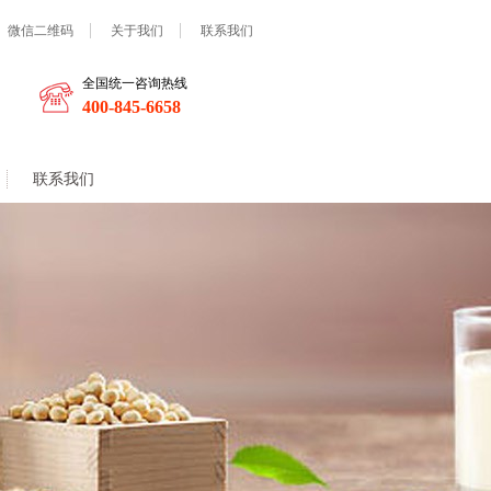
微信二维码
关于我们
联系我们
全国统一咨询热线
400-845-6658
联系我们