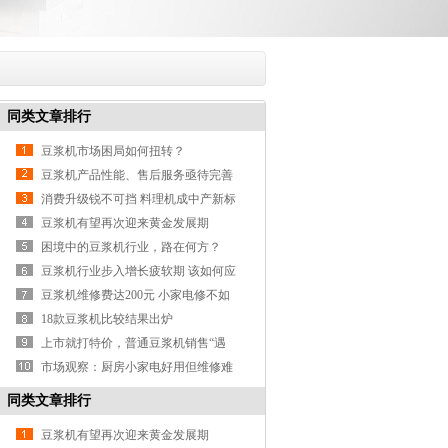
同类文章排行
豆浆机市场困局如何扭转？
豆浆机产品性能、售后服务亟待完善
消费升级锐不可挡 料理机成中产新标
配
豆浆机有望再次迎来黄金发展期
微信二维码
关于我们
联系我们
困境中的豆浆机行业，路在何方？
豆浆机行业步入增长疲软期 该如何应
全国统一咨询热线
对？
豆浆机维修费达200元 小家电修不如
400-845-6658
扔？
18款豆浆机比较结果出炉
上市就打特价，普通豆浆机销售“遇
联系我们
冷”？
市场观察：厨房小家电好用但维修难
同类文章排行
豆浆机有望再次迎来黄金发展期