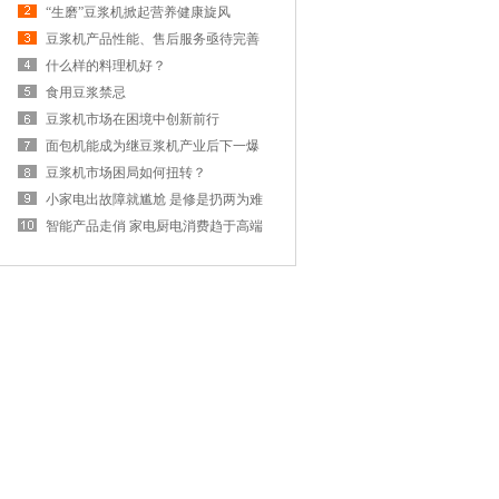
“生磨”豆浆机掀起营养健康旋风
豆浆机产品性能、售后服务亟待完善
什么样的料理机好？
食用豆浆禁忌
豆浆机市场在困境中创新前行
面包机能成为继豆浆机产业后下一爆
发点吗
豆浆机市场困局如何扭转？
小家电出故障就尴尬 是修是扔两为难
智能产品走俏 家电厨电消费趋于高端
细分